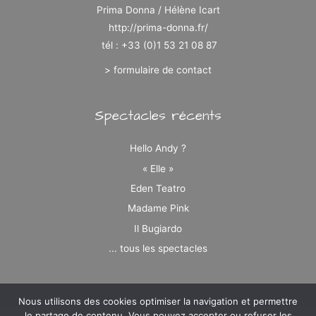
Prima Donna / Hélène Icart
http://prima-donna.fr/
tél : +33 (0)1 53 21 08 87
> formulaire de contact
Spectacles récents
Hello Andy ?
« Elle »
Eden Teatro
Madame Pink
Il Bugiardo
... tous les spectacles
Nous utilisons des cookies optimiser la navigation et permettre
le partage de contenu. Vous pouvez accepter ou refuser les